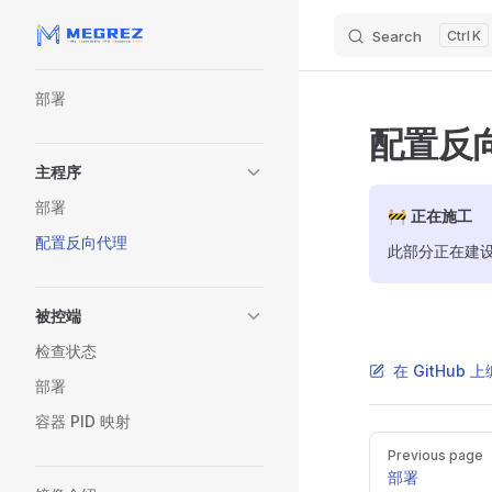
Search
K
Skip to content
Sidebar Navigation
部署
配置反
主程序
部署
🚧 正在施工
配置反向代理
此部分正在建设中
被控端
检查状态
在 GitHub 
部署
容器 PID 映射
Pager
Previous page
部署