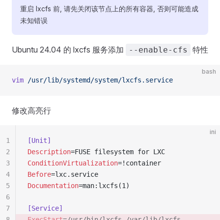
重启 lxcfs 前, 请先关闭该节点上的所有容器, 否则可能造成
未知错误
Ubuntu 24.04 的 lxcfs 服务添加
特性
--enable-cfs
bash
vim
 /usr/lib/systemd/system/lxcfs.service
修改高亮行
ini
1
[Unit]
2
Description
=FUSE filesystem for LXC
3
ConditionVirtualization
=!container
4
Before
=lxc.service
5
Documentation
=man:lxcfs(1)
6
7
[Service]
8
ExecStart
=/usr/bin/lxcfs /var/lib/lxcfs 