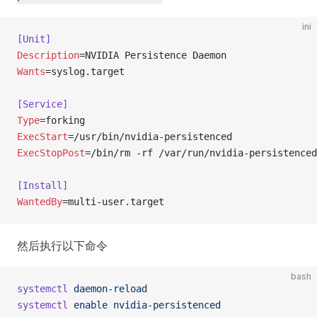
ini
[Unit]
Description
=NVIDIA Persistence Daemon
Wants
=syslog.target
[Service]
Type
=forking
ExecStart
=/usr/bin/nvidia-persistenced
ExecStopPost
=/bin/rm -rf /var/run/nvidia-persistenced
[Install]
WantedBy
=multi-user.target
然后执行以下命令
bash
systemctl
 daemon-reload
systemctl
 enable
 nvidia-persistenced