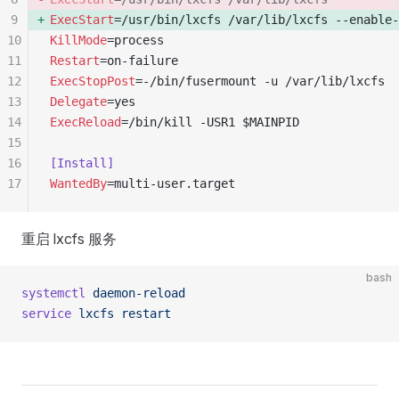
9
ExecStart
=/usr/bin/lxcfs /var/lib/lxcfs --enable-
10
KillMode
=process
11
Restart
=on-failure
12
ExecStopPost
=-/bin/fusermount -u /var/lib/lxcfs
13
Delegate
=yes
14
ExecReload
=/bin/kill -USR1 $MAINPID
15
16
[Install]
17
WantedBy
=multi-user.target
重启 lxcfs 服务
bash
systemctl
 daemon-reload
service
 lxcfs
 restart