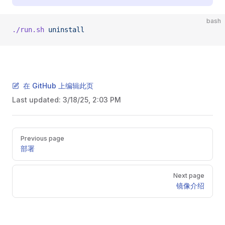
bash
./run.sh
 uninstall
在 GitHub 上编辑此页
Last updated:
3/18/25, 2:03 PM
Pager
Previous page
部署
Next page
镜像介绍